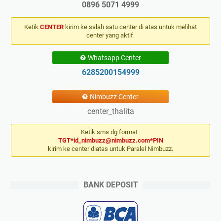
0896 5071 4999
Ketik
CENTER
kirim ke salah satu center di atas untuk melihat
center yang aktif.
❷ Whatsapp Center
6285200154999
❸ Nimbuzz Center
center_thalita
Ketik sms dg format :
TGT*id_nimbuzz@nimbuzz.com*PIN
kirim ke center diatas untuk Paralel Nimbuzz.
BANK DEPOSIT