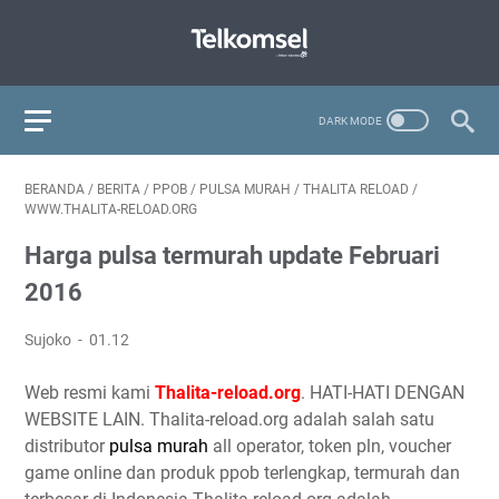
BERANDA
/
BERITA
/
PPOB
/
PULSA MURAH
/
THALITA RELOAD
/
WWW.THALITA-RELOAD.ORG
Harga pulsa termurah update Februari
2016
Sujoko
01.12
Web resmi kami
Thalita-reload.org
. HATI-HATI DENGAN
WEBSITE LAIN. Thalita-reload.org adalah salah satu
distributor
pulsa murah
all operator, token pln, voucher
game online dan produk ppob terlengkap, termurah dan