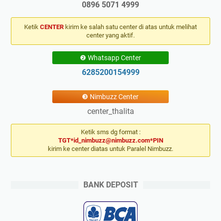
0896 5071 4999
Ketik
CENTER
kirim ke salah satu center di atas untuk melihat
center yang aktif.
❷ Whatsapp Center
6285200154999
❸ Nimbuzz Center
center_thalita
Ketik sms dg format :
TGT*id_nimbuzz@nimbuzz.com*PIN
kirim ke center diatas untuk Paralel Nimbuzz.
BANK DEPOSIT