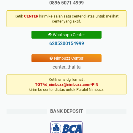
0896 5071 4999
Ketik
CENTER
kirim ke salah satu center di atas untuk melihat
center yang aktif.
❷ Whatsapp Center
6285200154999
❸ Nimbuzz Center
center_thalita
Ketik sms dg format :
TGT*id_nimbuzz@nimbuzz.com*PIN
kirim ke center diatas untuk Paralel Nimbuzz.
BANK DEPOSIT