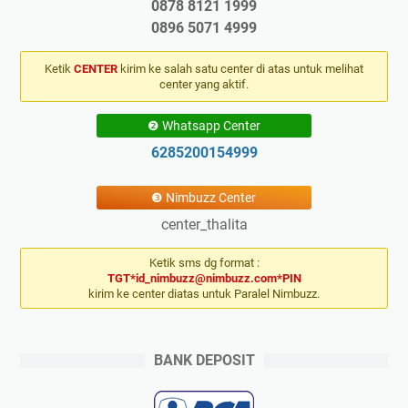
0878 8121 1999
0896 5071 4999
Ketik
CENTER
kirim ke salah satu center di atas untuk melihat
center yang aktif.
❷ Whatsapp Center
6285200154999
❸ Nimbuzz Center
center_thalita
Ketik sms dg format :
TGT*id_nimbuzz@nimbuzz.com*PIN
kirim ke center diatas untuk Paralel Nimbuzz.
BANK DEPOSIT