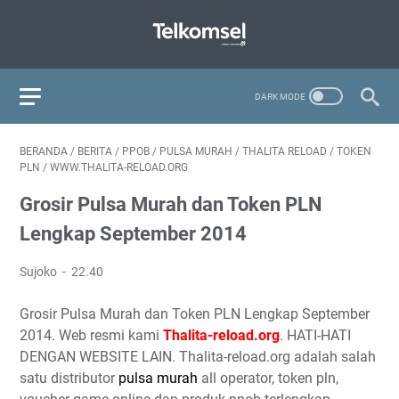
BERANDA
/
BERITA
/
PPOB
/
PULSA MURAH
/
THALITA RELOAD
/
TOKEN
PLN
/
WWW.THALITA-RELOAD.ORG
Grosir Pulsa Murah dan Token PLN
Lengkap September 2014
Sujoko
22.40
Grosir Pulsa Murah dan Token PLN Lengkap September
2014. Web resmi kami
Thalita-reload.org
. HATI-HATI
DENGAN WEBSITE LAIN. Thalita-reload.org adalah salah
satu distributor
pulsa murah
all operator, token pln,