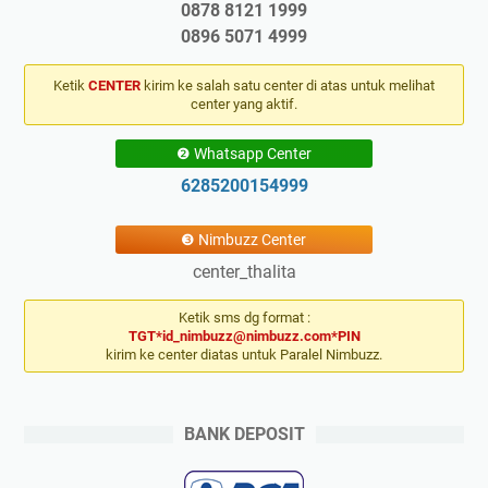
0878 8121 1999
0896 5071 4999
Ketik
CENTER
kirim ke salah satu center di atas untuk melihat
center yang aktif.
❷ Whatsapp Center
6285200154999
❸ Nimbuzz Center
center_thalita
Ketik sms dg format :
TGT*id_nimbuzz@nimbuzz.com*PIN
kirim ke center diatas untuk Paralel Nimbuzz.
BANK DEPOSIT