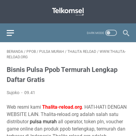
BERANDA
/
PPOB
/
PULSA MURAH
/
THALITA RELOAD
/
WWW.THALITA-
RELOAD.ORG
Bisnis Pulsa Ppob Termurah Lengkap
Daftar Gratis
Sujoko
09.41
Web resmi kami
Thalita-reload.org
. HATI-HATI DENGAN
WEBSITE LAIN. Thalita-reload.org adalah salah satu
distributor
pulsa murah
all operator, token pln, voucher
game online dan produk ppob terlengkap, termurah dan