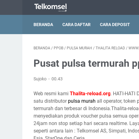
BERANDA
CARA DAFTAR
CARA DEPOSIT
BERANDA
/
PPOB
/
PULSA MURAH
/
THALITA RELOAD
/
WWW.
Pusat pulsa termurah p
Sujoko
00.43
Web resmi kami
Thalita-reload.org
. HATI-HATI 
satu distributor
pulsa murah
all operator, token
termurah dan terbesar di Indonesia.Thalita-reloa
menyediakan produk voucher pulsa semua opera
24jam non stop setiap hari secara realtime. Lay
seperti antara lain : Telkomsel AS, Simpati, Indo
Esia, StarOne dan Ceria.