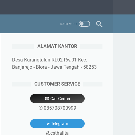
ALAMAT KANTOR
Desa Karangtalun Rt.02 Rw.01 Kec.
Banjarejo - Blora - Jawa Tengah - 58253
CUSTOMER SERVICE
☎ Call Center
✆ 085708700999
➤ Telegram
@csthalita