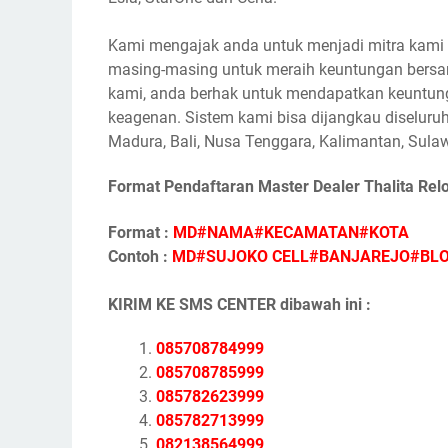
Kami mengajak anda untuk menjadi mitra kami s
masing-masing untuk meraih keuntungan bersam
kami, anda berhak untuk mendapatkan keuntunga
keagenan. Sistem kami bisa dijangkau diseluruh
Madura, Bali, Nusa Tenggara, Kalimantan, Sulaw
Format Pendaftaran Master Dealer Thalita Rel
Format :
MD#NAMA#KECAMATAN#KOTA
Contoh :
MD#SUJOKO CELL#BANJAREJO#BL
KIRIM KE SMS CENTER dibawah ini :
085708784999
085708785999
085782623999
085782713999
082138564999