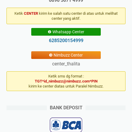
0896 5071 4999
Ketik
CENTER
kirim ke salah satu center di atas untuk melihat
center yang aktif.
❷ Whatsapp Center
6285200154999
❸ Nimbuzz Center
center_thalita
Ketik sms dg format :
TGT*id_nimbuzz@nimbuzz.com*PIN
kirim ke center diatas untuk Paralel Nimbuzz.
BANK DEPOSIT