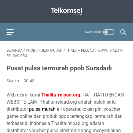
BERANDA
/
PPOB
/
PULSA MURAH
/
THALITA RELOAD
/
WWW.THALITA-
RELOAD.ORG
Pusat pulsa termurah ppob Suradadi
Sujoko
00.43
Web resmi kami
Thalita-reload.org
. HATI-HATI DENGAN
WEBSITE LAIN. Thalita-reload.org adalah salah satu
distributor
pulsa murah
all operator, token pln, voucher
game online dan produk ppob terlengkap, termurah dan
terbesar di Indonesia.Thalita-reload.org adalah
distributor voucher pulsa elektronik yang menyediakan