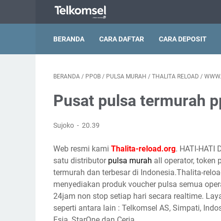
BERANDA
CARA DAFTAR
CARA DEPOSIT
BERANDA
/
PPOB
/
PULSA MURAH
/
THALITA RELOAD
/
WWW.
Pusat pulsa termurah p
Sujoko
20.39
Web resmi kami
Thalita-reload.org
. HATI-HATI 
satu distributor
pulsa murah
all operator, token
termurah dan terbesar di Indonesia.Thalita-reloa
menyediakan produk voucher pulsa semua opera
24jam non stop setiap hari secara realtime. Lay
seperti antara lain : Telkomsel AS, Simpati, Indo
Esia, StarOne dan Ceria.