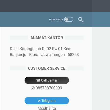
ALAMAT KANTOR
Desa Karangtalun Rt.02 Rw.01 Kec.
Banjarejo - Blora - Jawa Tengah - 58253
CUSTOMER SERVICE
☎ Call Center
✆ 085708700999
➤ Telegram
@csthalita