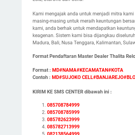
Kami mengajak anda untuk menjadi mitra kami s
masing-masing untuk meraih keuntungan bersam
kami, anda berhak untuk mendapatkan keuntunga
keagenan. Sistem kami bisa dijangkau diseluruh
Madura, Bali, Nusa Tenggara, Kalimantan, Sulaw
Format Pendaftaran Master Dealer Thalita Rel
Format :
MD#NAMA#KECAMATAN#KOTA
Contoh :
MD#SUJOKO CELL#BANJAREJO#BL
KIRIM KE SMS CENTER dibawah ini :
085708784999
085708785999
085782623999
085782713999
082138564999