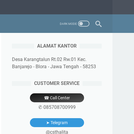
ALAMAT KANTOR
Desa Karangtalun Rt.02 Rw.01 Kec.
Banjarejo - Blora - Jawa Tengah - 58253
CUSTOMER SERVICE
☎ Call Center
✆ 085708700999
➤ Telegram
@csthalita