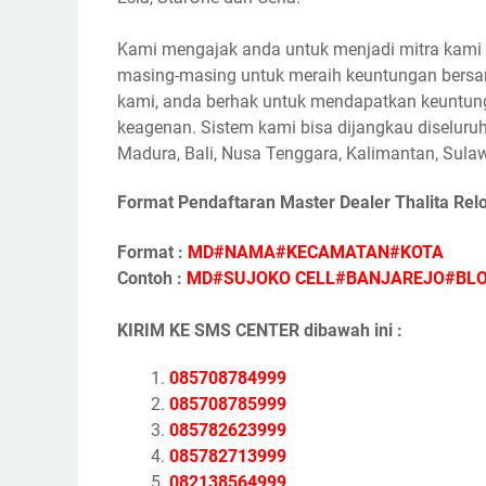
Kami mengajak anda untuk menjadi mitra kami s
masing-masing untuk meraih keuntungan bersam
kami, anda berhak untuk mendapatkan keuntunga
keagenan. Sistem kami bisa dijangkau diseluruh
Madura, Bali, Nusa Tenggara, Kalimantan, Sulaw
Format Pendaftaran Master Dealer Thalita Rel
Format :
MD#NAMA#KECAMATAN#KOTA
Contoh :
MD#SUJOKO CELL#BANJAREJO#BL
KIRIM KE SMS CENTER dibawah ini :
085708784999
085708785999
085782623999
085782713999
082138564999