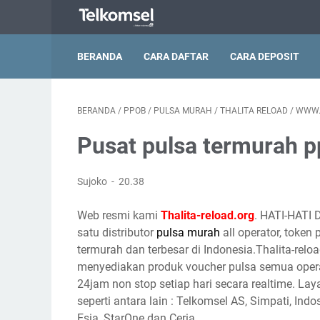
BERANDA
CARA DAFTAR
CARA DEPOSIT
BERANDA
/
PPOB
/
PULSA MURAH
/
THALITA RELOAD
/
WWW.
Pusat pulsa termurah 
Sujoko
20.38
Web resmi kami
Thalita-reload.org
. HATI-HATI 
satu distributor
pulsa murah
all operator, token
termurah dan terbesar di Indonesia.Thalita-reloa
menyediakan produk voucher pulsa semua opera
24jam non stop setiap hari secara realtime. Lay
seperti antara lain : Telkomsel AS, Simpati, Indo
Esia, StarOne dan Ceria.