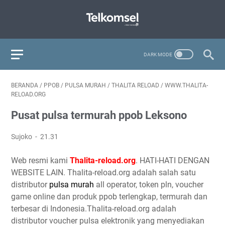
BERANDA
/
PPOB
/
PULSA MURAH
/
THALITA RELOAD
/
WWW.THALITA-
RELOAD.ORG
Pusat pulsa termurah ppob Leksono
Sujoko
21.31
Web resmi kami
Thalita-reload.org
. HATI-HATI DENGAN
WEBSITE LAIN. Thalita-reload.org adalah salah satu
distributor
pulsa murah
all operator, token pln, voucher
game online dan produk ppob terlengkap, termurah dan
terbesar di Indonesia.Thalita-reload.org adalah
distributor voucher pulsa elektronik yang menyediakan