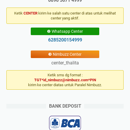
0896 5071 4999
Ketik
CENTER
kirim ke salah satu center di atas untuk melihat
center yang aktif.
❷ Whatsapp Center
6285200154999
❸ Nimbuzz Center
center_thalita
Ketik sms dg format :
TGT*id_nimbuzz@nimbuzz.com*PIN
kirim ke center diatas untuk Paralel Nimbuzz.
BANK DEPOSIT