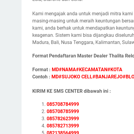
Kami mengajak anda untuk menjadi mitra kami s
masing-masing untuk meraih keuntungan bersam
kami, anda berhak untuk mendapatkan keuntunga
keagenan. Sistem kami bisa dijangkau diseluruh
Madura, Bali, Nusa Tenggara, Kalimantan, Sulaw
Format Pendaftaran Master Dealer Thalita Rel
Format :
MD#NAMA#KECAMATAN#KOTA
Contoh :
MD#SUJOKO CELL#BANJAREJO#BL
KIRIM KE SMS CENTER dibawah ini :
085708784999
085708785999
085782623999
085782713999
082138564999