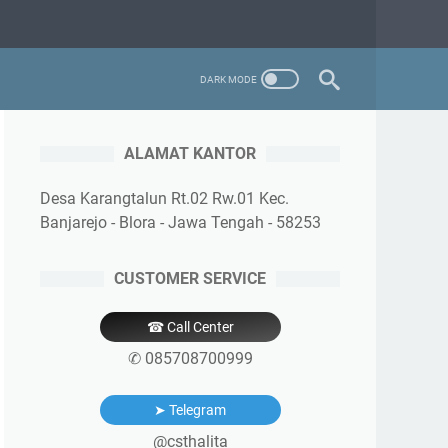
ALAMAT KANTOR
Desa Karangtalun Rt.02 Rw.01 Kec.
Banjarejo - Blora - Jawa Tengah - 58253
CUSTOMER SERVICE
☎ Call Center
✆ 085708700999
➤ Telegram
@csthalita