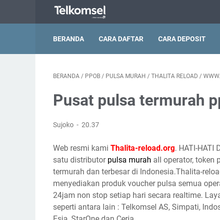
BERANDA
CARA DAFTAR
CARA DEPOSIT
BERANDA
/
PPOB
/
PULSA MURAH
/
THALITA RELOAD
/
WWW.
Pusat pulsa termurah 
Sujoko
20.37
Web resmi kami
Thalita-reload.org
. HATI-HATI 
satu distributor
pulsa murah
all operator, token
termurah dan terbesar di Indonesia.Thalita-reloa
menyediakan produk voucher pulsa semua opera
24jam non stop setiap hari secara realtime. Lay
seperti antara lain : Telkomsel AS, Simpati, Indo
Esia, StarOne dan Ceria.