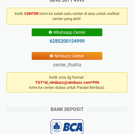
0896 5071 4999
Ketik
CENTER
kirim ke salah satu center di atas untuk melihat
center yang aktif.
❷ Whatsapp Center
6285200154999
❸ Nimbuzz Center
center_thalita
Ketik sms dg format :
TGT*id_nimbuzz@nimbuzz.com*PIN
kirim ke center diatas untuk Paralel Nimbuzz.
BANK DEPOSIT