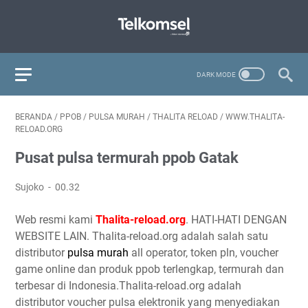
BERANDA
/
PPOB
/
PULSA MURAH
/
THALITA RELOAD
/
WWW.THALITA-
RELOAD.ORG
Pusat pulsa termurah ppob Gatak
Sujoko
00.32
Web resmi kami
Thalita-reload.org
. HATI-HATI DENGAN
WEBSITE LAIN. Thalita-reload.org adalah salah satu
distributor
pulsa murah
all operator, token pln, voucher
game online dan produk ppob terlengkap, termurah dan
terbesar di Indonesia.Thalita-reload.org adalah
distributor voucher pulsa elektronik yang menyediakan