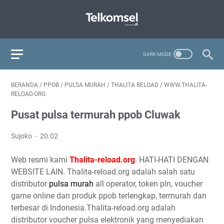
BERANDA
/
PPOB
/
PULSA MURAH
/
THALITA RELOAD
/
WWW.THALITA-
RELOAD.ORG
Pusat pulsa termurah ppob Cluwak
Sujoko
20.02
Web resmi kami
Thalita-reload.org
. HATI-HATI DENGAN
WEBSITE LAIN. Thalita-reload.org adalah salah satu
distributor
pulsa murah
all operator, token pln, voucher
game online dan produk ppob terlengkap, termurah dan
terbesar di Indonesia.Thalita-reload.org adalah
distributor voucher pulsa elektronik yang menyediakan