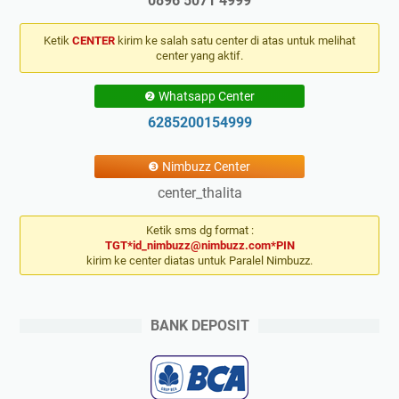
0896 5071 4999
Ketik
CENTER
kirim ke salah satu center di atas untuk melihat
center yang aktif.
❷ Whatsapp Center
6285200154999
❸ Nimbuzz Center
center_thalita
Ketik sms dg format :
TGT*id_nimbuzz@nimbuzz.com*PIN
kirim ke center diatas untuk Paralel Nimbuzz.
BANK DEPOSIT