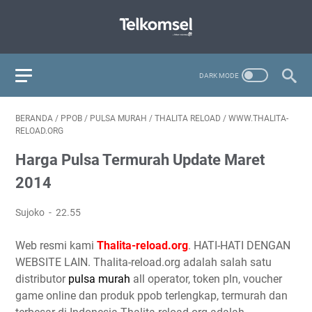
BERANDA
/
PPOB
/
PULSA MURAH
/
THALITA RELOAD
/
WWW.THALITA-
RELOAD.ORG
Harga Pulsa Termurah Update Maret
2014
Sujoko
22.55
Web resmi kami
Thalita-reload.org
. HATI-HATI DENGAN
WEBSITE LAIN. Thalita-reload.org adalah salah satu
distributor
pulsa murah
all operator, token pln, voucher
game online dan produk ppob terlengkap, termurah dan