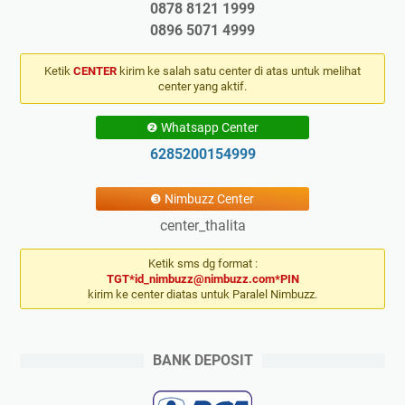
0878 8121 1999
0896 5071 4999
Ketik
CENTER
kirim ke salah satu center di atas untuk melihat
center yang aktif.
❷ Whatsapp Center
6285200154999
❸ Nimbuzz Center
center_thalita
Ketik sms dg format :
TGT*id_nimbuzz@nimbuzz.com*PIN
kirim ke center diatas untuk Paralel Nimbuzz.
BANK DEPOSIT