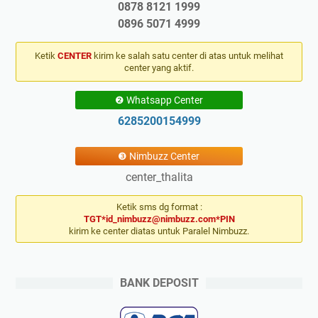
0878 8121 1999
0896 5071 4999
Ketik
CENTER
kirim ke salah satu center di atas untuk melihat
center yang aktif.
❷ Whatsapp Center
6285200154999
❸ Nimbuzz Center
center_thalita
Ketik sms dg format :
TGT*id_nimbuzz@nimbuzz.com*PIN
kirim ke center diatas untuk Paralel Nimbuzz.
BANK DEPOSIT