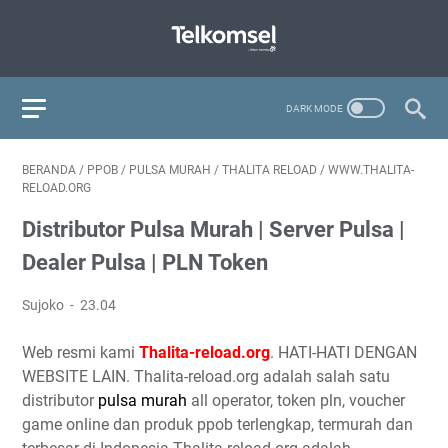
BERANDA
/
PPOB
/
PULSA MURAH
/
THALITA RELOAD
/
WWW.THALITA-
RELOAD.ORG
Distributor Pulsa Murah | Server Pulsa |
Dealer Pulsa | PLN Token
Sujoko
23.04
Web resmi kami
Thalita-reload.org
. HATI-HATI DENGAN
WEBSITE LAIN. Thalita-reload.org adalah salah satu
distributor
pulsa murah
all operator, token pln, voucher
game online dan produk ppob terlengkap, termurah dan