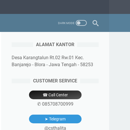
ALAMAT KANTOR
Desa Karangtalun Rt.02 Rw.01 Kec.
Banjarejo - Blora - Jawa Tengah - 58253
CUSTOMER SERVICE
☎ Call Center
✆ 085708700999
➤ Telegram
@csthalita