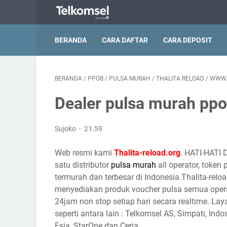
BERANDA
CARA DAFTAR
CARA DEPOSIT
BERANDA
/
PPOB
/
PULSA MURAH
/
THALITA RELOAD
/
WWW.
Dealer pulsa murah pp
Sujoko
21.59
Web resmi kami
Thalita-reload.org
. HATI-HATI 
satu distributor
pulsa murah
all operator, token
termurah dan terbesar di Indonesia.Thalita-reloa
menyediakan produk voucher pulsa semua opera
24jam non stop setiap hari secara realtime. Lay
seperti antara lain : Telkomsel AS, Simpati, Indo
Esia, StarOne dan Ceria.