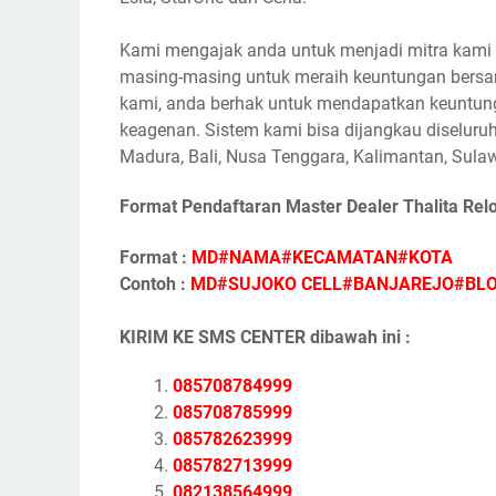
Kami mengajak anda untuk menjadi mitra kami s
masing-masing untuk meraih keuntungan bersam
kami, anda berhak untuk mendapatkan keuntunga
keagenan. Sistem kami bisa dijangkau diseluruh
Madura, Bali, Nusa Tenggara, Kalimantan, Sulaw
Format Pendaftaran Master Dealer Thalita Rel
Format :
MD#NAMA#KECAMATAN#KOTA
Contoh :
MD#SUJOKO CELL#BANJAREJO#BL
KIRIM KE SMS CENTER dibawah ini :
085708784999
085708785999
085782623999
085782713999
082138564999