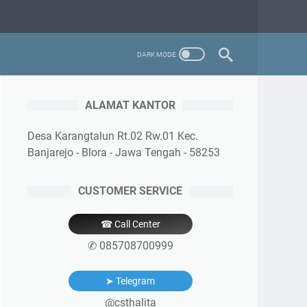
ALAMAT KANTOR
Desa Karangtalun Rt.02 Rw.01 Kec.
Banjarejo - Blora - Jawa Tengah - 58253
CUSTOMER SERVICE
☎ Call Center
✆ 085708700999
➤ Telegram
@csthalita