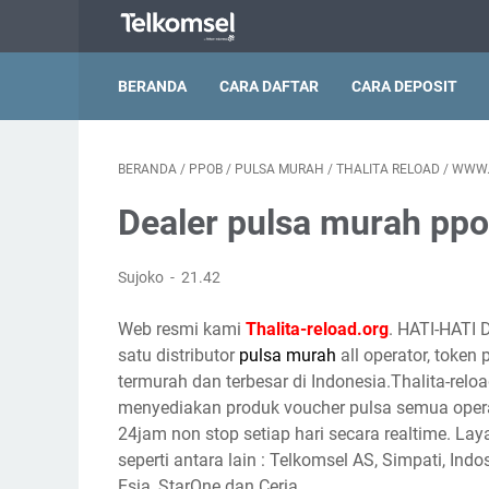
BERANDA
CARA DAFTAR
CARA DEPOSIT
BERANDA
/
PPOB
/
PULSA MURAH
/
THALITA RELOAD
/
WWW.
Dealer pulsa murah ppo
Sujoko
21.42
Web resmi kami
Thalita-reload.org
. HATI-HATI 
satu distributor
pulsa murah
all operator, token
termurah dan terbesar di Indonesia.Thalita-reloa
menyediakan produk voucher pulsa semua opera
24jam non stop setiap hari secara realtime. Lay
seperti antara lain : Telkomsel AS, Simpati, Indo
Esia, StarOne dan Ceria.