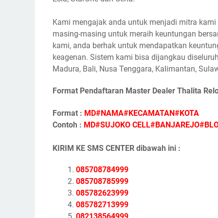
Kami mengajak anda untuk menjadi mitra kami s
masing-masing untuk meraih keuntungan bersam
kami, anda berhak untuk mendapatkan keuntunga
keagenan. Sistem kami bisa dijangkau diseluruh
Madura, Bali, Nusa Tenggara, Kalimantan, Sulaw
Format Pendaftaran Master Dealer Thalita Rel
Format :
MD#NAMA#KECAMATAN#KOTA
Contoh :
MD#SUJOKO CELL#BANJAREJO#BL
KIRIM KE SMS CENTER dibawah ini :
085708784999
085708785999
085782623999
085782713999
082138564999