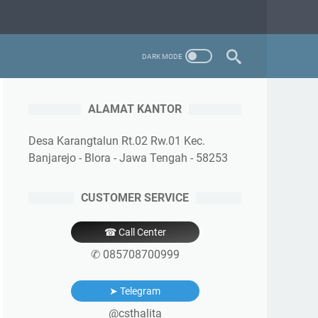
ALAMAT KANTOR
Desa Karangtalun Rt.02 Rw.01 Kec.
Banjarejo - Blora - Jawa Tengah - 58253
CUSTOMER SERVICE
☎ Call Center
✆ 085708700999
➤ Telegram
@csthalita