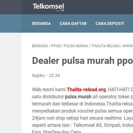
BERANDA
CARA DAFTAR
CARA DEPOSIT
BERANDA
/
PPOB
/
PULSA MURAH
/
THALITA RELOAD
/
WWW.
Dealer pulsa murah pp
Sujoko
22.34
Web resmi kami
Thalita-reload.org
. HATI-HATI 
satu distributor
pulsa murah
all operator, token
termurah dan terbesar di Indonesia.Thalita-reloa
menyediakan produk voucher pulsa semua opera
24jam non stop setiap hari secara realtime. Lay
seperti antara lain : Telkomsel AS, Simpati, Indo
Esia, StarOne dan Ceria.