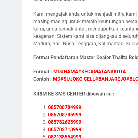
Kami mengajak anda untuk menjadi mitra kami s
masing-masing untuk meraih keuntungan bersam
kami, anda berhak untuk mendapatkan keuntunga
keagenan. Sistem kami bisa dijangkau diseluruh
Madura, Bali, Nusa Tenggara, Kalimantan, Sulaw
Format Pendaftaran Master Dealer Thalita Rel
Format :
MD#NAMA#KECAMATAN#KOTA
Contoh :
MD#SUJOKO CELL#BANJAREJO#BL
KIRIM KE SMS CENTER dibawah ini :
085708784999
085708785999
085782623999
085782713999
082138564999