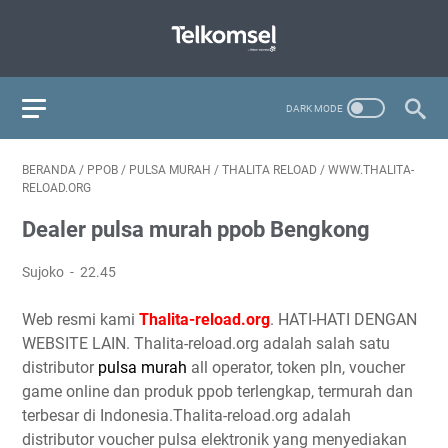
BERANDA
/
PPOB
/
PULSA MURAH
/
THALITA RELOAD
/
WWW.THALITA-
RELOAD.ORG
Dealer pulsa murah ppob Bengkong
Sujoko
22.45
Web resmi kami
Thalita-reload.org
. HATI-HATI DENGAN
WEBSITE LAIN. Thalita-reload.org adalah salah satu
distributor
pulsa murah
all operator, token pln, voucher
game online dan produk ppob terlengkap, termurah dan
terbesar di Indonesia.Thalita-reload.org adalah
distributor voucher pulsa elektronik yang menyediakan