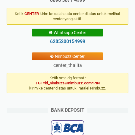
0896 5071 4999
Ketik
CENTER
kirim ke salah satu center di atas untuk melihat
center yang aktif.
❷ Whatsapp Center
6285200154999
❸ Nimbuzz Center
center_thalita
Ketik sms dg format :
TGT*id_nimbuzz@nimbuzz.com*PIN
kirim ke center diatas untuk Paralel Nimbuzz.
BANK DEPOSIT