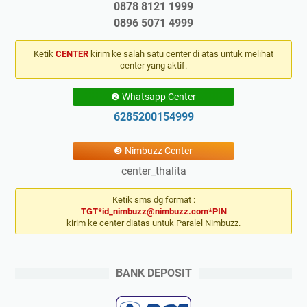
0878 8121 1999
0896 5071 4999
Ketik
CENTER
kirim ke salah satu center di atas untuk melihat
center yang aktif.
❷ Whatsapp Center
6285200154999
❸ Nimbuzz Center
center_thalita
Ketik sms dg format :
TGT*id_nimbuzz@nimbuzz.com*PIN
kirim ke center diatas untuk Paralel Nimbuzz.
BANK DEPOSIT