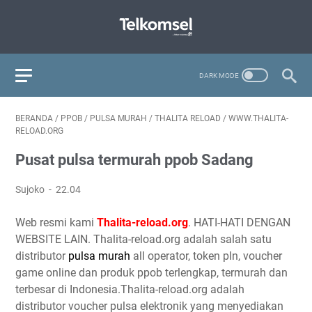
BERANDA
/
PPOB
/
PULSA MURAH
/
THALITA RELOAD
/
WWW.THALITA-
RELOAD.ORG
Pusat pulsa termurah ppob Sadang
Sujoko
22.04
Web resmi kami
Thalita-reload.org
. HATI-HATI DENGAN
WEBSITE LAIN. Thalita-reload.org adalah salah satu
distributor
pulsa murah
all operator, token pln, voucher
game online dan produk ppob terlengkap, termurah dan
terbesar di Indonesia.Thalita-reload.org adalah
distributor voucher pulsa elektronik yang menyediakan