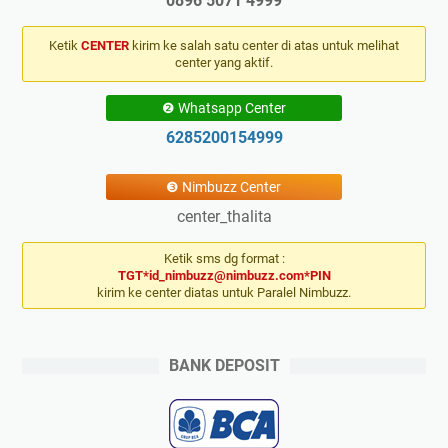
0896 5071 4999
Ketik
CENTER
kirim ke salah satu center di atas untuk melihat
center yang aktif.
❷ Whatsapp Center
6285200154999
❸ Nimbuzz Center
center_thalita
Ketik sms dg format :
TGT*id_nimbuzz@nimbuzz.com*PIN
kirim ke center diatas untuk Paralel Nimbuzz.
BANK DEPOSIT