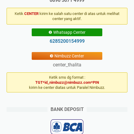
0896 5071 4999
Ketik
CENTER
kirim ke salah satu center di atas untuk melihat
center yang aktif.
❷ Whatsapp Center
6285200154999
❸ Nimbuzz Center
center_thalita
Ketik sms dg format :
TGT*id_nimbuzz@nimbuzz.com*PIN
kirim ke center diatas untuk Paralel Nimbuzz.
BANK DEPOSIT