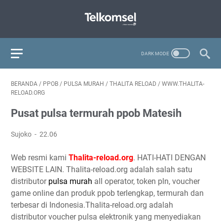
BERANDA
/
PPOB
/
PULSA MURAH
/
THALITA RELOAD
/
WWW.THALITA-
RELOAD.ORG
Pusat pulsa termurah ppob Matesih
Sujoko
22.06
Web resmi kami
Thalita-reload.org
. HATI-HATI DENGAN
WEBSITE LAIN. Thalita-reload.org adalah salah satu
distributor
pulsa murah
all operator, token pln, voucher
game online dan produk ppob terlengkap, termurah dan
terbesar di Indonesia.Thalita-reload.org adalah
distributor voucher pulsa elektronik yang menyediakan