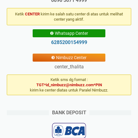
0896 5071 4999
Ketik
CENTER
kirim ke salah satu center di atas untuk melihat
center yang aktif.
❷ Whatsapp Center
6285200154999
❸ Nimbuzz Center
center_thalita
Ketik sms dg format :
TGT*id_nimbuzz@nimbuzz.com*PIN
kirim ke center diatas untuk Paralel Nimbuzz.
BANK DEPOSIT