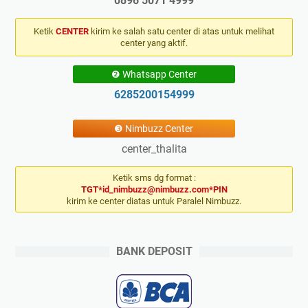
0896 5071 4999
Ketik
CENTER
kirim ke salah satu center di atas untuk melihat
center yang aktif.
❷ Whatsapp Center
6285200154999
❸ Nimbuzz Center
center_thalita
Ketik sms dg format :
TGT*id_nimbuzz@nimbuzz.com*PIN
kirim ke center diatas untuk Paralel Nimbuzz.
BANK DEPOSIT