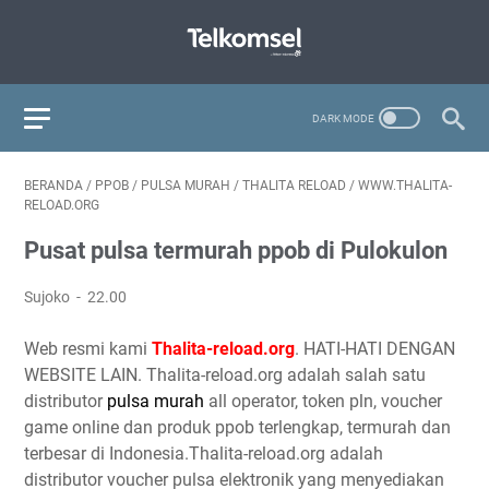
BERANDA
/
PPOB
/
PULSA MURAH
/
THALITA RELOAD
/
WWW.THALITA-
RELOAD.ORG
Pusat pulsa termurah ppob di Pulokulon
Sujoko
22.00
Web resmi kami
Thalita-reload.org
. HATI-HATI DENGAN
WEBSITE LAIN. Thalita-reload.org adalah salah satu
distributor
pulsa murah
all operator, token pln, voucher
game online dan produk ppob terlengkap, termurah dan
terbesar di Indonesia.Thalita-reload.org adalah
distributor voucher pulsa elektronik yang menyediakan