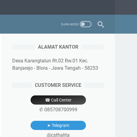
ALAMAT KANTOR
Desa Karangtalun Rt.02 Rw.01 Kec.
Banjarejo - Blora - Jawa Tengah - 58253
CUSTOMER SERVICE
☎ Call Center
✆ 085708700999
➤ Telegram
@csthalita