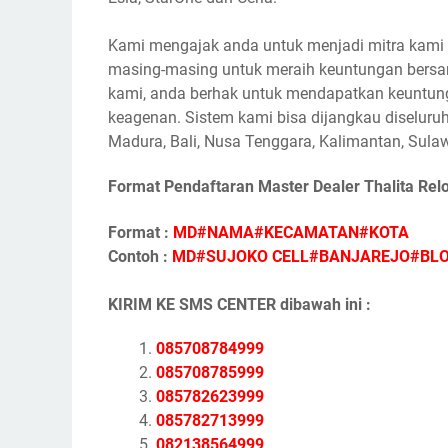
Kami mengajak anda untuk menjadi mitra kami s
masing-masing untuk meraih keuntungan bersam
kami, anda berhak untuk mendapatkan keuntunga
keagenan. Sistem kami bisa dijangkau diseluruh
Madura, Bali, Nusa Tenggara, Kalimantan, Sulaw
Format Pendaftaran Master Dealer Thalita Rel
Format :
MD#NAMA#KECAMATAN#KOTA
Contoh :
MD#SUJOKO CELL#BANJAREJO#BL
KIRIM KE SMS CENTER dibawah ini :
085708784999
085708785999
085782623999
085782713999
082138564999