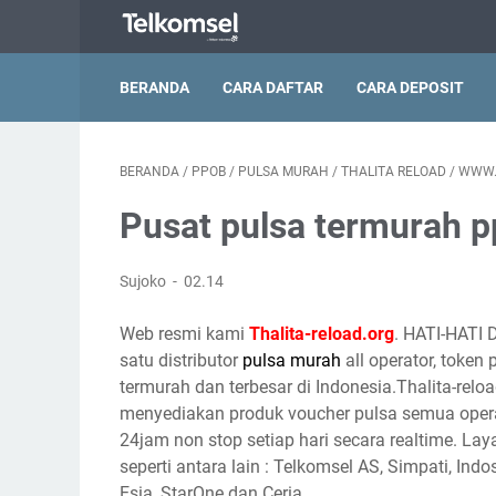
BERANDA
CARA DAFTAR
CARA DEPOSIT
BERANDA
/
PPOB
/
PULSA MURAH
/
THALITA RELOAD
/
WWW.
Pusat pulsa termurah p
Sujoko
02.14
Web resmi kami
Thalita-reload.org
. HATI-HATI 
satu distributor
pulsa murah
all operator, token
termurah dan terbesar di Indonesia.Thalita-reloa
menyediakan produk voucher pulsa semua opera
24jam non stop setiap hari secara realtime. Lay
seperti antara lain : Telkomsel AS, Simpati, Indo
Esia, StarOne dan Ceria.