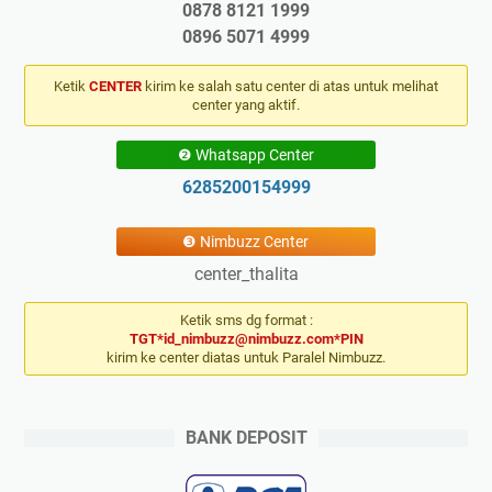
0878 8121 1999
0896 5071 4999
Ketik
CENTER
kirim ke salah satu center di atas untuk melihat
center yang aktif.
❷ Whatsapp Center
6285200154999
❸ Nimbuzz Center
center_thalita
Ketik sms dg format :
TGT*id_nimbuzz@nimbuzz.com*PIN
kirim ke center diatas untuk Paralel Nimbuzz.
BANK DEPOSIT