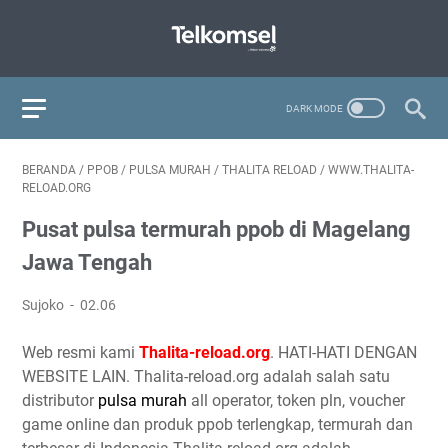
BERANDA
/
PPOB
/
PULSA MURAH
/
THALITA RELOAD
/
WWW.THALITA-
RELOAD.ORG
Pusat pulsa termurah ppob di Magelang
Jawa Tengah
Sujoko
02.06
Web resmi kami
Thalita-reload.org
. HATI-HATI DENGAN
WEBSITE LAIN. Thalita-reload.org adalah salah satu
distributor
pulsa murah
all operator, token pln, voucher
game online dan produk ppob terlengkap, termurah dan