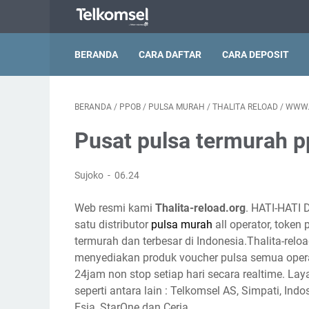
BERANDA
CARA DAFTAR
CARA DEPOSIT
BERANDA
/
PPOB
/
PULSA MURAH
/
THALITA RELOAD
/
WWW.
Pusat pulsa termurah p
Sujoko
06.24
Web resmi kami
Thalita-reload.org
. HATI-HATI 
satu distributor
pulsa murah
all operator, token
termurah dan terbesar di Indonesia.Thalita-reloa
menyediakan produk voucher pulsa semua opera
24jam non stop setiap hari secara realtime. Lay
seperti antara lain : Telkomsel AS, Simpati, Indo
Esia, StarOne dan Ceria.