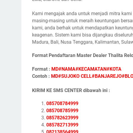
Kami mengajak anda untuk menjadi mitra kami s
masing-masing untuk meraih keuntungan bersam
kami, anda berhak untuk mendapatkan keuntunga
keagenan. Sistem kami bisa dijangkau diseluruh
Madura, Bali, Nusa Tenggara, Kalimantan, Sulaw
Format Pendaftaran Master Dealer Thalita Rel
Format :
MD#NAMA#KECAMATAN#KOTA
Contoh :
MD#SUJOKO CELL#BANJAREJO#BL
KIRIM KE SMS CENTER dibawah ini :
085708784999
085708785999
085782623999
085782713999
082138564999