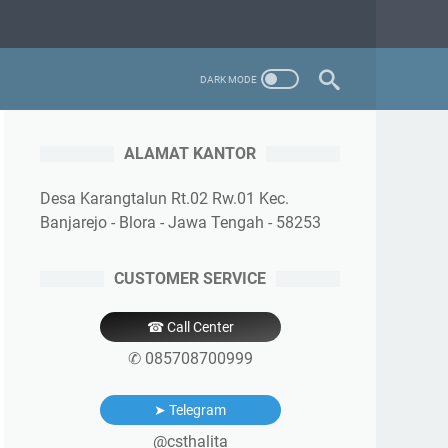
ALAMAT KANTOR
Desa Karangtalun Rt.02 Rw.01 Kec.
Banjarejo - Blora - Jawa Tengah - 58253
CUSTOMER SERVICE
☎ Call Center
✆ 085708700999
➤ Telegram
@csthalita