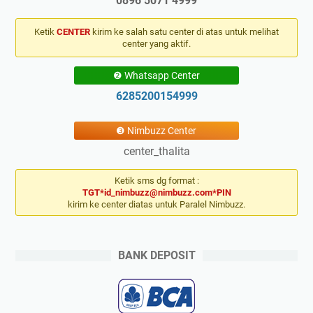
0896 5071 4999
Ketik
CENTER
kirim ke salah satu center di atas untuk melihat
center yang aktif.
❷ Whatsapp Center
6285200154999
❸ Nimbuzz Center
center_thalita
Ketik sms dg format :
TGT*id_nimbuzz@nimbuzz.com*PIN
kirim ke center diatas untuk Paralel Nimbuzz.
BANK DEPOSIT