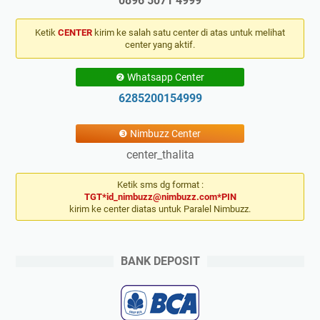
0896 5071 4999
Ketik
CENTER
kirim ke salah satu center di atas untuk melihat
center yang aktif.
❷ Whatsapp Center
6285200154999
❸ Nimbuzz Center
center_thalita
Ketik sms dg format :
TGT*id_nimbuzz@nimbuzz.com*PIN
kirim ke center diatas untuk Paralel Nimbuzz.
BANK DEPOSIT