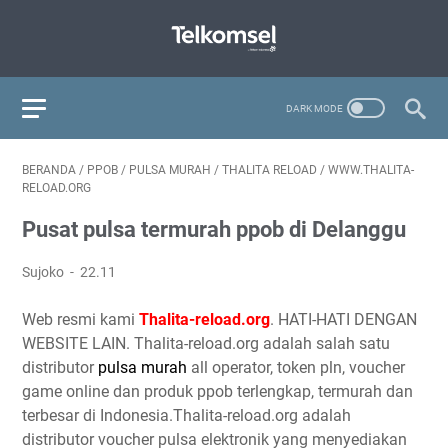
BERANDA
/
PPOB
/
PULSA MURAH
/
THALITA RELOAD
/
WWW.THALITA-
RELOAD.ORG
Pusat pulsa termurah ppob di Delanggu
Sujoko
22.11
Web resmi kami
Thalita-reload.org
. HATI-HATI DENGAN
WEBSITE LAIN. Thalita-reload.org adalah salah satu
distributor
pulsa murah
all operator, token pln, voucher
game online dan produk ppob terlengkap, termurah dan
terbesar di Indonesia.Thalita-reload.org adalah
distributor voucher pulsa elektronik yang menyediakan