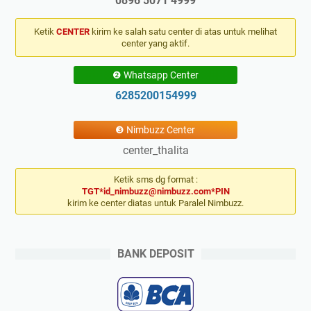
0896 5071 4999
Ketik
CENTER
kirim ke salah satu center di atas untuk melihat
center yang aktif.
❷ Whatsapp Center
6285200154999
❸ Nimbuzz Center
center_thalita
Ketik sms dg format :
TGT*id_nimbuzz@nimbuzz.com*PIN
kirim ke center diatas untuk Paralel Nimbuzz.
BANK DEPOSIT