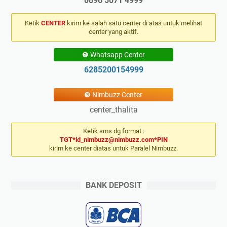
0896 5071 4999
Ketik
CENTER
kirim ke salah satu center di atas untuk melihat
center yang aktif.
❷ Whatsapp Center
6285200154999
❸ Nimbuzz Center
center_thalita
Ketik sms dg format :
TGT*id_nimbuzz@nimbuzz.com*PIN
kirim ke center diatas untuk Paralel Nimbuzz.
BANK DEPOSIT