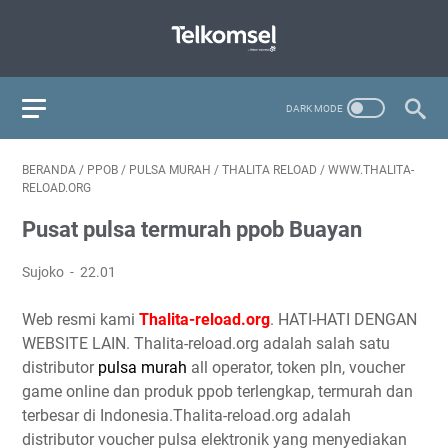
BERANDA
/
PPOB
/
PULSA MURAH
/
THALITA RELOAD
/
WWW.THALITA-
RELOAD.ORG
Pusat pulsa termurah ppob Buayan
Sujoko
22.01
Web resmi kami
Thalita-reload.org
. HATI-HATI DENGAN
WEBSITE LAIN. Thalita-reload.org adalah salah satu
distributor
pulsa murah
all operator, token pln, voucher
game online dan produk ppob terlengkap, termurah dan
terbesar di Indonesia.Thalita-reload.org adalah
distributor voucher pulsa elektronik yang menyediakan