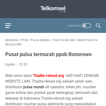
BERANDA
/
PPOB
/
PULSA MURAH
/
THALITA RELOAD
/
WWW.THALITA-
RELOAD.ORG
Pusat pulsa termurah ppob Bonorowo
Sujoko
22.03
Web resmi kami
Thalita-reload.org
. HATI-HATI DENGAN
WEBSITE LAIN. Thalita-reload.org adalah salah satu
distributor
pulsa murah
all operator, token pln, voucher
game online dan produk ppob terlengkap, termurah dan
terbesar di Indonesia.Thalita-reload.org adalah
distributor voucher pulsa elektronik yang menyediakan