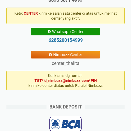
0896 5071 4999
Ketik
CENTER
kirim ke salah satu center di atas untuk melihat
center yang aktif.
❷ Whatsapp Center
6285200154999
❸ Nimbuzz Center
center_thalita
Ketik sms dg format :
TGT*id_nimbuzz@nimbuzz.com*PIN
kirim ke center diatas untuk Paralel Nimbuzz.
BANK DEPOSIT