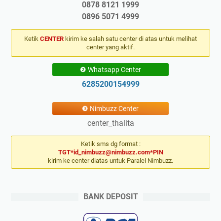
0878 8121 1999
0896 5071 4999
Ketik
CENTER
kirim ke salah satu center di atas untuk melihat
center yang aktif.
❷ Whatsapp Center
6285200154999
❸ Nimbuzz Center
center_thalita
Ketik sms dg format :
TGT*id_nimbuzz@nimbuzz.com*PIN
kirim ke center diatas untuk Paralel Nimbuzz.
BANK DEPOSIT