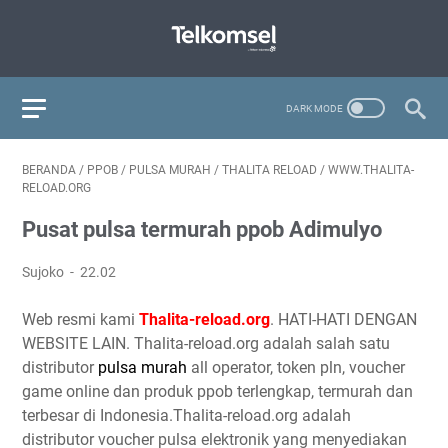
BERANDA
/
PPOB
/
PULSA MURAH
/
THALITA RELOAD
/
WWW.THALITA-
RELOAD.ORG
Pusat pulsa termurah ppob Adimulyo
Sujoko
22.02
Web resmi kami
Thalita-reload.org
. HATI-HATI DENGAN
WEBSITE LAIN. Thalita-reload.org adalah salah satu
distributor
pulsa murah
all operator, token pln, voucher
game online dan produk ppob terlengkap, termurah dan
terbesar di Indonesia.Thalita-reload.org adalah
distributor voucher pulsa elektronik yang menyediakan