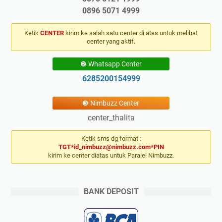
0896 5071 4999
Ketik
CENTER
kirim ke salah satu center di atas untuk melihat
center yang aktif.
❷ Whatsapp Center
6285200154999
❸ Nimbuzz Center
center_thalita
Ketik sms dg format :
TGT*id_nimbuzz@nimbuzz.com*PIN
kirim ke center diatas untuk Paralel Nimbuzz.
BANK DEPOSIT