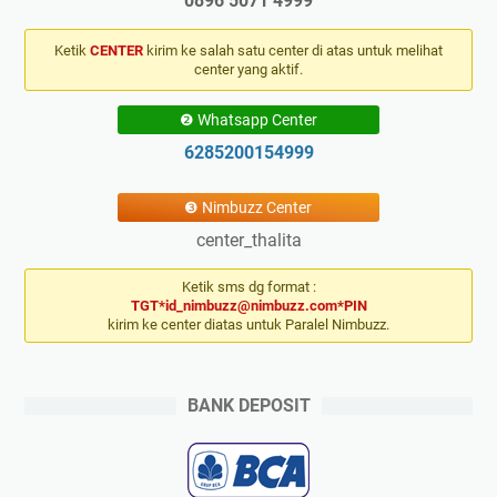
0896 5071 4999
Ketik
CENTER
kirim ke salah satu center di atas untuk melihat
center yang aktif.
❷ Whatsapp Center
6285200154999
❸ Nimbuzz Center
center_thalita
Ketik sms dg format :
TGT*id_nimbuzz@nimbuzz.com*PIN
kirim ke center diatas untuk Paralel Nimbuzz.
BANK DEPOSIT