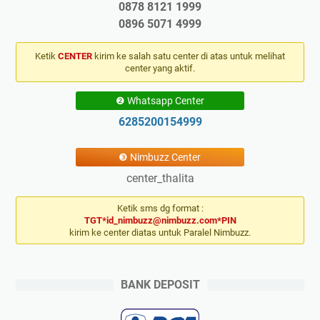
0878 8121 1999
0896 5071 4999
Ketik
CENTER
kirim ke salah satu center di atas untuk melihat
center yang aktif.
❷ Whatsapp Center
6285200154999
❸ Nimbuzz Center
center_thalita
Ketik sms dg format :
TGT*id_nimbuzz@nimbuzz.com*PIN
kirim ke center diatas untuk Paralel Nimbuzz.
BANK DEPOSIT