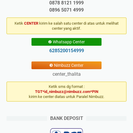
0878 8121 1999
0896 5071 4999
Ketik
CENTER
kirim ke salah satu center di atas untuk melihat
center yang aktif.
❷ Whatsapp Center
6285200154999
❸ Nimbuzz Center
center_thalita
Ketik sms dg format :
TGT*id_nimbuzz@nimbuzz.com*PIN
kirim ke center diatas untuk Paralel Nimbuzz.
BANK DEPOSIT