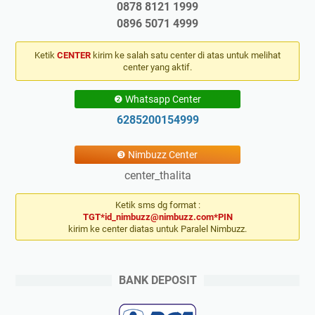
0878 8121 1999
0896 5071 4999
Ketik
CENTER
kirim ke salah satu center di atas untuk melihat
center yang aktif.
❷ Whatsapp Center
6285200154999
❸ Nimbuzz Center
center_thalita
Ketik sms dg format :
TGT*id_nimbuzz@nimbuzz.com*PIN
kirim ke center diatas untuk Paralel Nimbuzz.
BANK DEPOSIT