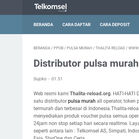
BERANDA
CARA DAFTAR
CARA DEPOSIT
BERANDA
/
PPOB
/
PULSA MURAH
/
THALITA RELOAD
/
WWW.
Distributor pulsa mura
Sujoko
01.51
Web resmi kami
Thalita-reload.org
. HATI-HATI 
satu distributor
pulsa murah
all operator, token
termurah dan terbesar di Indonesia.Thalita-reloa
menyediakan produk voucher pulsa semua opera
24jam non stop setiap hari secara realtime. Lay
seperti antara lain : Telkomsel AS, Simpati, Indo
Esia, StarOne dan Ceria.