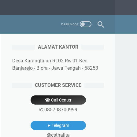
ALAMAT KANTOR
Desa Karangtalun Rt.02 Rw.01 Kec.
Banjarejo - Blora - Jawa Tengah - 58253
CUSTOMER SERVICE
☎ Call Center
✆ 085708700999
➤ Telegram
@csthalita