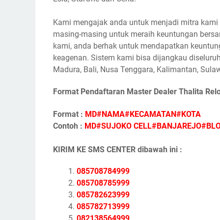
Kami mengajak anda untuk menjadi mitra kami s
masing-masing untuk meraih keuntungan bersam
kami, anda berhak untuk mendapatkan keuntunga
keagenan. Sistem kami bisa dijangkau diseluruh
Madura, Bali, Nusa Tenggara, Kalimantan, Sulaw
Format Pendaftaran Master Dealer Thalita Rel
Format :
MD#NAMA#KECAMATAN#KOTA
Contoh :
MD#SUJOKO CELL#BANJAREJO#BL
KIRIM KE SMS CENTER dibawah ini :
085708784999
085708785999
085782623999
085782713999
082138564999