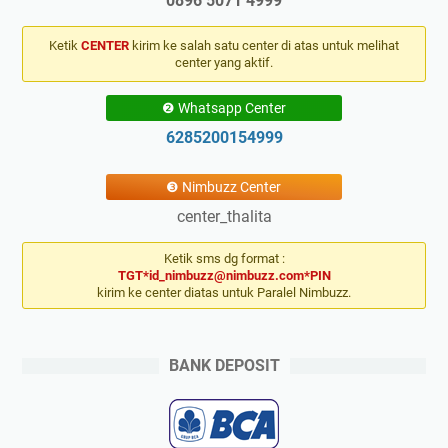
0896 5071 4999
Ketik
CENTER
kirim ke salah satu center di atas untuk melihat
center yang aktif.
❷ Whatsapp Center
6285200154999
❸ Nimbuzz Center
center_thalita
Ketik sms dg format :
TGT*id_nimbuzz@nimbuzz.com*PIN
kirim ke center diatas untuk Paralel Nimbuzz.
BANK DEPOSIT