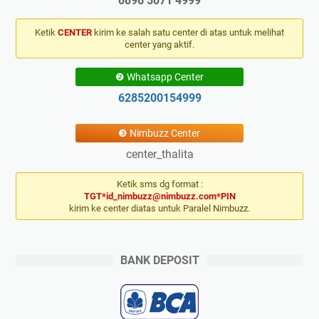
0896 5071 4999
Ketik
CENTER
kirim ke salah satu center di atas untuk melihat
center yang aktif.
❷ Whatsapp Center
6285200154999
❸ Nimbuzz Center
center_thalita
Ketik sms dg format :
TGT*id_nimbuzz@nimbuzz.com*PIN
kirim ke center diatas untuk Paralel Nimbuzz.
BANK DEPOSIT