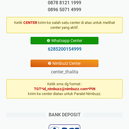
0878 8121 1999
0896 5071 4999
Ketik
CENTER
kirim ke salah satu center di atas untuk melihat
center yang aktif.
❷ Whatsapp Center
6285200154999
❸ Nimbuzz Center
center_thalita
Ketik sms dg format :
TGT*id_nimbuzz@nimbuzz.com*PIN
kirim ke center diatas untuk Paralel Nimbuzz.
BANK DEPOSIT