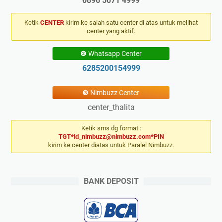
0896 5071 4999
Ketik
CENTER
kirim ke salah satu center di atas untuk melihat
center yang aktif.
❷ Whatsapp Center
6285200154999
❸ Nimbuzz Center
center_thalita
Ketik sms dg format :
TGT*id_nimbuzz@nimbuzz.com*PIN
kirim ke center diatas untuk Paralel Nimbuzz.
BANK DEPOSIT