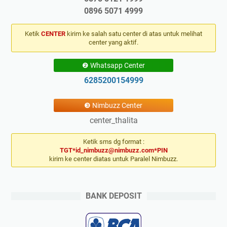
0896 5071 4999
Ketik
CENTER
kirim ke salah satu center di atas untuk melihat
center yang aktif.
❷ Whatsapp Center
6285200154999
❸ Nimbuzz Center
center_thalita
Ketik sms dg format :
TGT*id_nimbuzz@nimbuzz.com*PIN
kirim ke center diatas untuk Paralel Nimbuzz.
BANK DEPOSIT