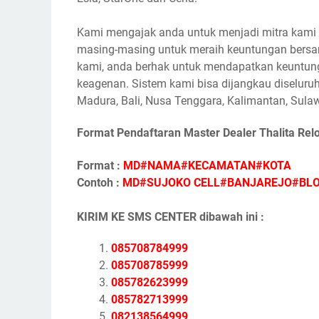
Kami mengajak anda untuk menjadi mitra kami s
masing-masing untuk meraih keuntungan bersam
kami, anda berhak untuk mendapatkan keuntunga
keagenan. Sistem kami bisa dijangkau diseluruh
Madura, Bali, Nusa Tenggara, Kalimantan, Sulaw
Format Pendaftaran Master Dealer Thalita Rel
Format :
MD#NAMA#KECAMATAN#KOTA
Contoh :
MD#SUJOKO CELL#BANJAREJO#BL
KIRIM KE SMS CENTER dibawah ini :
085708784999
085708785999
085782623999
085782713999
082138564999