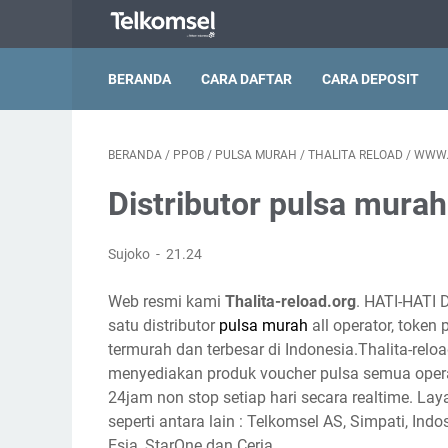
BERANDA
CARA DAFTAR
CARA DEPOSIT
BERANDA
/
PPOB
/
PULSA MURAH
/
THALITA RELOAD
/
WWW.
Distributor pulsa murah
Sujoko
21.24
Web resmi kami
Thalita-reload.org
. HATI-HATI 
satu distributor
pulsa murah
all operator, token
termurah dan terbesar di Indonesia.Thalita-reloa
menyediakan produk voucher pulsa semua opera
24jam non stop setiap hari secara realtime. Lay
seperti antara lain : Telkomsel AS, Simpati, Indo
Esia, StarOne dan Ceria.