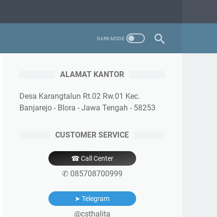
ALAMAT KANTOR
Desa Karangtalun Rt.02 Rw.01 Kec.
Banjarejo - Blora - Jawa Tengah - 58253
CUSTOMER SERVICE
☎ Call Center
✆ 085708700999
➤ Telegram
@csthalita