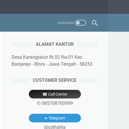
ALAMAT KANTOR
Desa Karangtalun Rt.02 Rw.01 Kec.
Banjarejo - Blora - Jawa Tengah - 58253
CUSTOMER SERVICE
☎ Call Center
✆ 085708700999
➤ Telegram
@csthalita