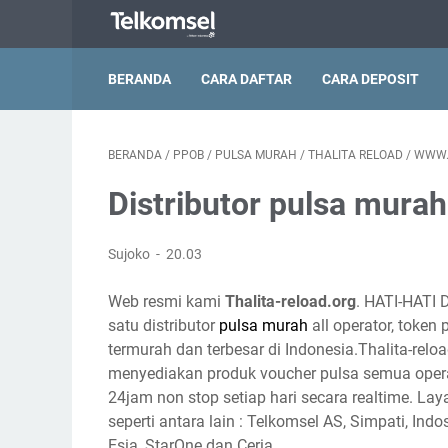
BERANDA
CARA DAFTAR
CARA DEPOSIT
BERANDA
/
PPOB
/
PULSA MURAH
/
THALITA RELOAD
/
WWW.
Distributor pulsa murah
Sujoko
20.03
Web resmi kami
Thalita-reload.org
. HATI-HATI 
satu distributor
pulsa murah
all operator, token
termurah dan terbesar di Indonesia.Thalita-reloa
menyediakan produk voucher pulsa semua opera
24jam non stop setiap hari secara realtime. Lay
seperti antara lain : Telkomsel AS, Simpati, Indo
Esia, StarOne dan Ceria.