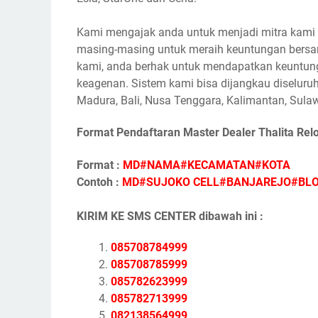
Kami mengajak anda untuk menjadi mitra kami s
masing-masing untuk meraih keuntungan bersam
kami, anda berhak untuk mendapatkan keuntunga
keagenan. Sistem kami bisa dijangkau diseluruh
Madura, Bali, Nusa Tenggara, Kalimantan, Sulaw
Format Pendaftaran Master Dealer Thalita Rel
Format :
MD#NAMA#KECAMATAN#KOTA
Contoh :
MD#SUJOKO CELL#BANJAREJO#BL
KIRIM KE SMS CENTER dibawah ini :
085708784999
085708785999
085782623999
085782713999
082138564999