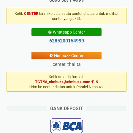
0896 5071 4999
Ketik
CENTER
kirim ke salah satu center di atas untuk melihat
center yang aktif.
❷ Whatsapp Center
6285200154999
❸ Nimbuzz Center
center_thalita
Ketik sms dg format :
TGT*id_nimbuzz@nimbuzz.com*PIN
kirim ke center diatas untuk Paralel Nimbuzz.
BANK DEPOSIT