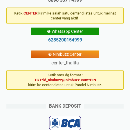
0896 5071 4999
Ketik
CENTER
kirim ke salah satu center di atas untuk melihat
center yang aktif.
❷ Whatsapp Center
6285200154999
❸ Nimbuzz Center
center_thalita
Ketik sms dg format :
TGT*id_nimbuzz@nimbuzz.com*PIN
kirim ke center diatas untuk Paralel Nimbuzz.
BANK DEPOSIT