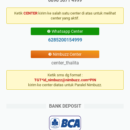
0896 5071 4999
Ketik
CENTER
kirim ke salah satu center di atas untuk melihat
center yang aktif.
❷ Whatsapp Center
6285200154999
❸ Nimbuzz Center
center_thalita
Ketik sms dg format :
TGT*id_nimbuzz@nimbuzz.com*PIN
kirim ke center diatas untuk Paralel Nimbuzz.
BANK DEPOSIT