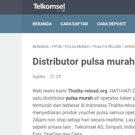
BERANDA
CARA DAFTAR
CARA DEPOSIT
BERANDA
/
PPOB
/
PULSA MURAH
/
THALITA RELOAD
/
WWW.
Distributor pulsa murah
Sujoko
21.25
Web resmi kami
Thalita-reload.org
. HATI-HATI 
satu distributor
pulsa murah
all operator, token
termurah dan terbesar di Indonesia.Thalita-reloa
menyediakan produk voucher pulsa semua opera
24jam non stop setiap hari secara realtime. Lay
seperti antara lain : Telkomsel AS, Simpati, Indo
Esia, StarOne dan Ceria.