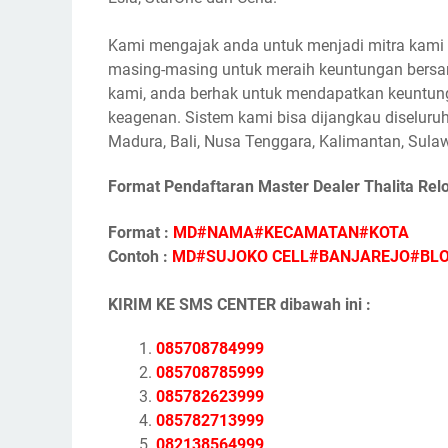
Kami mengajak anda untuk menjadi mitra kami s
masing-masing untuk meraih keuntungan bersam
kami, anda berhak untuk mendapatkan keuntunga
keagenan. Sistem kami bisa dijangkau diseluruh
Madura, Bali, Nusa Tenggara, Kalimantan, Sulaw
Format Pendaftaran Master Dealer Thalita Rel
Format :
MD#NAMA#KECAMATAN#KOTA
Contoh :
MD#SUJOKO CELL#BANJAREJO#BL
KIRIM KE SMS CENTER dibawah ini :
085708784999
085708785999
085782623999
085782713999
082138564999