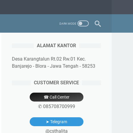
ALAMAT KANTOR
Desa Karangtalun Rt.02 Rw.01 Kec.
Banjarejo - Blora - Jawa Tengah - 58253
CUSTOMER SERVICE
☎ Call Center
✆ 085708700999
➤ Telegram
@csthalita